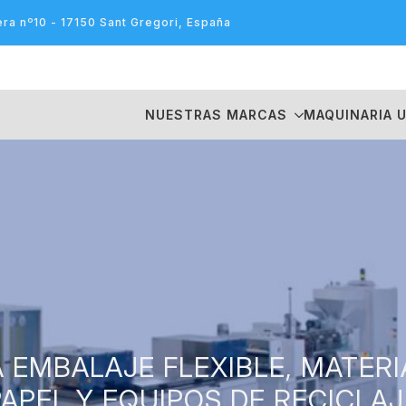
era nº10 - 17150 Sant Gregori, España
NUESTRAS MARCAS
MAQUINARIA 
 EMBALAJE FLEXIBLE, MATERI
PAPEL Y EQUIPOS DE RECICLAJ